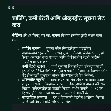
6
चार्जिंग, कमी बॅटरी आणि ओव्हरहीट सूचना सेट
करा
सेटिंग्ज
(गिअर चिन्ह) वर जा.
सूचना
विभागाअंतर्गत तुम्ही सक्षम करू
शकता:
चार्जिंग सूचना
— तुमचा फोन निवडलेल्या पातळीवर
पोहोचल्यावर (डीफॉल्ट 80%) सूचना मिळवा, जेणेकरून तुम्ही
केबल अनप्लग करू शकता आणि दीर्घकालीन बॅटरी आरोग्य
संरक्षित करू शकता.
कमी बॅटरी सूचना
— चार्ज तुमच्या निवडलेल्या उंबरठ्याखाली
(डीफॉल्ट 25%) येतो तेव्हा एक चेतावणी मिळवा, जेणेकरून फोन
बंद होण्यापूर्वी तुम्हाला चार्जर शोधण्यासाठी वेळ मिळेल.
ओव्हरहीट सूचना
— चार्ज करताना, गेम खेळताना किंवा फक्त
उन्हात असताना डिव्हाइस तापमान उंबरठ्यापेक्षा वाढले की सूचना
मिळवा. संवेदनशीलता पातळी निवडा: गंभीर सुमारे 45 °C वर
ट्रिगर होते, खालच्या पातळ्या लवकर चेतावणी देतात.
साप्ताहिक अहवाल
— दर 7 दिवसांनी बॅटरीचे आरोग्य, निचरा
आणि चार्जिंग सवयींचे संक्षिप्त सारांश.