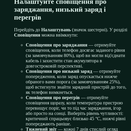
Налаштуйте сповіщення про
заряджання, низький заряд і
перегрів
Перейдіть до
Налаштувань
(значок шестерні). У розділі
Сповіщення
можна ввімкнути:
Сповіщення про заряджання
— отримуйте
сповіщення, коли телефон досягає заданого рівня
(за замовчуванням 80%), щоб ви могли від'єднати
кабель і захистити стан акумулятора в
довгостроковій перспективі.
Сповіщення про низький заряд
— отримуйте
попередження, коли заряд опускається нижче
обраного вами порога (за замовчуванням 25%),
щоб встигнути знайти зарядний пристрій до того,
як телефон вимкнеться.
Сповіщення про перегрів
— отримуйте
сповіщення щоразу, коли температура пристрою
перевищує поріг, чи то під час заряджання, ігор
або просто на сонці. Виберіть рівень чутливості:
критичний спрацьовує близько 45 °C, нижчі рівні
попереджають раніше.
Тижневий звіт
— кожні 7 днів стислий огляд