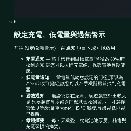
6
設定充電、低電量與過熱警示
前往
設定
(齒輪圖示)。在
通知
項目下,您可以啟用:
充電通知
— 當手機達到目標電量(預設為 80%)時
收到通知,讓您可以拔除充電線、保護電池長期健
康。
低電量通知
— 當電量低於您設定的門檻(預設為
25%)時收到提醒,讓您可以在手機關機前找到充電
器。
過熱通知
— 無論您是在充電、玩遊戲或外出曬太
陽,只要裝置溫度超過門檻就會收到警示。可選擇
靈敏度等級:嚴重大約在 45 °C 觸發,等級越低則越
早提醒。
每週摘要
— 每 7 天彙整一次電池健康度、耗電與
充電習慣的摘要。