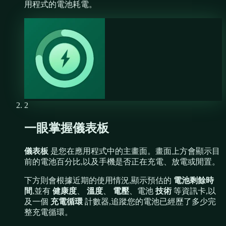
用程式的電池耗電。
2
一眼掌握儀表板
儀表板
是您在應用程式中的主畫面。畫面上方會顯示目
前的電池百分比,以及手機是否正在充電、放電或閒置。
下方則會根據近期的使用情況,顯示預估的
電池剩餘時
間
,並有
健康度
、
溫度
、
電壓
、電池
技術
等資訊卡,以
及一個
充電循環
計數器,追蹤您的電池已經歷了多少完
整充電循環。