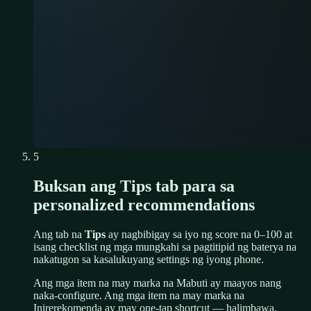
5
Buksan ang Tips tab para sa
personalized recommendations
Ang tab na
Tips
ay nagbibigay sa iyo ng score na 0–100 at
isang checklist ng mga mungkahi sa pagtitipid ng baterya na
nakatugon sa kasalukuyang settings ng iyong phone.
Ang mga item na may marka na
Mabuti
ay maayos nang
naka-configure. Ang mga item na may marka na
Inirerekomenda
ay may one-tap shortcut — halimbawa,