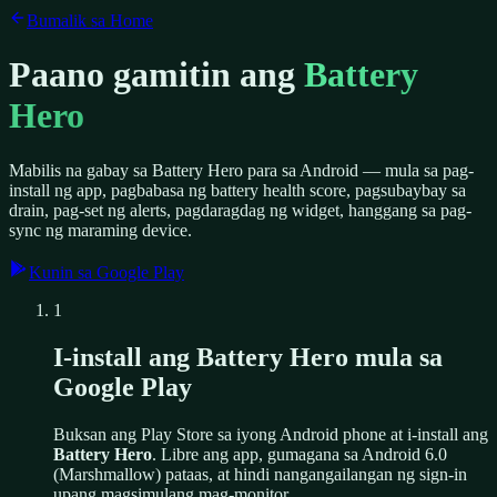
Bumalik sa Home
Paano gamitin ang
Battery
Hero
Mabilis na gabay sa Battery Hero para sa Android — mula sa pag-
install ng app, pagbabasa ng battery health score, pagsubaybay sa
drain, pag-set ng alerts, pagdaragdag ng widget, hanggang sa pag-
sync ng maraming device.
Kunin sa Google Play
1
I-install ang Battery Hero mula sa
Google Play
Buksan ang Play Store sa iyong Android phone at i-install ang
Battery Hero
. Libre ang app, gumagana sa Android 6.0
(Marshmallow) pataas, at hindi nangangailangan ng sign-in
upang magsimulang mag-monitor.