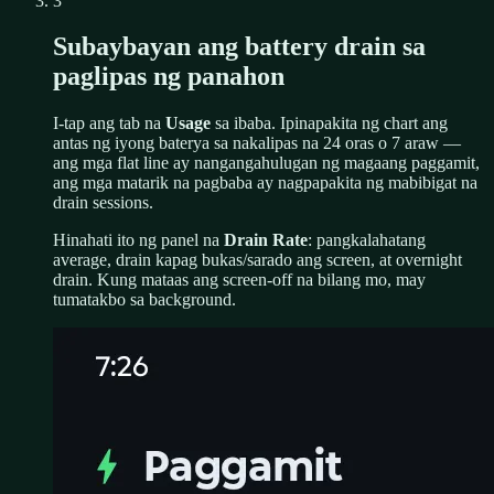
3
Subaybayan ang battery drain sa
paglipas ng panahon
I-tap ang tab na
Usage
sa ibaba. Ipinapakita ng chart ang
antas ng iyong baterya sa nakalipas na 24 oras o 7 araw —
ang mga flat line ay nangangahulugan ng magaang paggamit,
ang mga matarik na pagbaba ay nagpapakita ng mabibigat na
drain sessions.
Hinahati ito ng panel na
Drain Rate
: pangkalahatang
average, drain kapag bukas/sarado ang screen, at overnight
drain. Kung mataas ang screen-off na bilang mo, may
tumatakbo sa background.