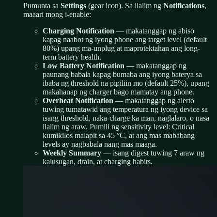
Pumunta sa
Settings
(gear icon). Sa ilalim ng
Notifications
,
maaari mong i-enable:
Charging Notification
— makatanggap ng abiso
kapag naabot ng iyong phone ang target level (default
80%) upang ma-unplug at maprotektahan ang long-
term battery health.
Low Battery Notification
— makatanggap ng
paunang babala kapag bumaba ang iyong baterya sa
ibaba ng threshold na pipiliin mo (default 25%), upang
makahanap ng charger bago mamatay ang phone.
Overheat Notification
— makatanggap ng alerto
tuwing tumatawid ang temperatura ng iyong device sa
isang threshold, naka-charge ka man, naglalaro, o nasa
ilalim ng araw. Pumili ng sensitivity level: Critical
kumikilos malapit sa 45 °C, at ang mas mababang
levels ay nagbabala nang mas maaga.
Weekly Summary
— isang digest tuwing 7 araw ng
kalusugan, drain, at charging habits.